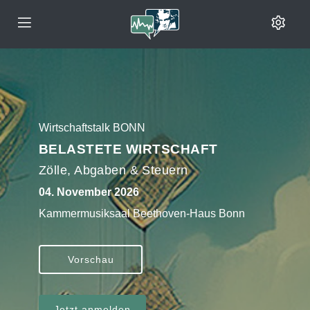
Wirtschaftstalk BONN
BELASTETE WIRTSCHAFT
Zölle, Abgaben & Steuern
04. November 2026
Kammermusiksaal Beethoven-Haus Bonn
Vorschau
Jetzt anmelden